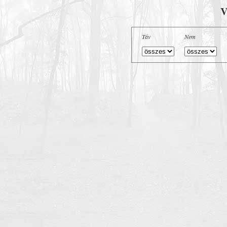
V
Táv
Nem