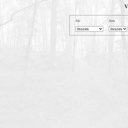
V
Táv
Nem